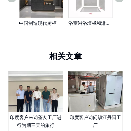
中国制造现代厨柜单元简易橱柜预制房屋厨房壁柜
浴室淋浴墙板和淋浴环绕美国市场366096英寸
相关文章
印度客户来访荃友工厂进
印度客户访问镇江丹阳工
行为期三天的旅行
厂