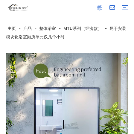
主页
»
产品
»
整体浴室
»
MTU系列（经济款）
»
易于安装
1、整体浴室
船用整体浴室
吊装整体浴室
MTU系列（经济款）
BU系列（校舍款）
旅逸系列（中端款）
居逸系列（高端款）
轩逸系列（瓷砖款）
和逸系列（浴缸款）
乐逸系列（东南亚风格）
UB系列（促销款）
安逸系列（医院&养老）
简逸系列
2、移动厕所
3、淋浴底盘和大板
SMC淋浴底盘
发泡水泥板淋浴底盘
SMC淋浴墙板
SPC淋浴墙板
美国大板套装
4、洁具
浴室柜
浴室门
浴缸
地漏
水龙头
卷纸架
坐便器
毛/浴巾架
洗面盆
5、厨柜
6、建材
在中国
在亚洲
在非洲
在欧洲
在大洋洲
在北美洲
在南美洲
在南极洲
技术信息
下载
常见问答
视频
新闻
公司简介
发展历程
资质证书
研发团队
企业文化
模块化浴室厕所单元仅几个小时