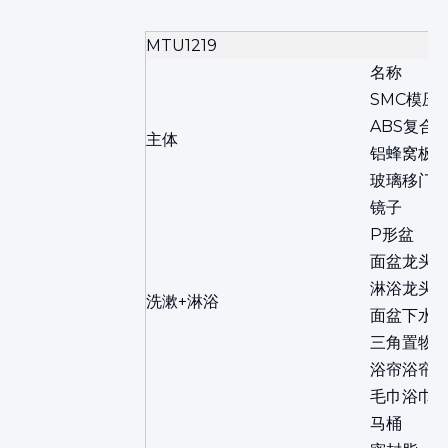
MTU1219
名称
SMC模压
ABS复合
主体
铝蜂窝板
玻璃移门
镜子
P形盆
面盆龙头
淋浴龙头
洗漱+淋浴
面盆下水
三角置物
浴帘浴帘
毛巾浴巾
马桶