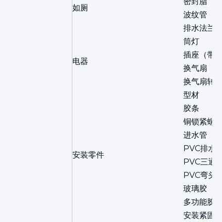
密封脂
如厕
波纹管
排水法兰
筒灯
插座（带
电器
换气扇
换气扇转
型材
胶条
铜锁紧螺
进水管
PVC排水
安装零件
PVC三通
PVC弯头
玻璃胶
多功能胶
安装紧固