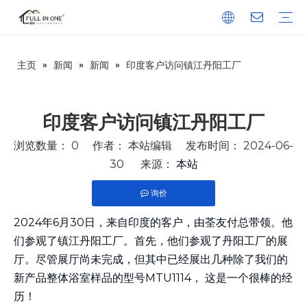
主页
»
新闻
»
新闻
»
印度客户访问镇江丹阳工厂
1、整体浴室
船用整体浴室
吊装整体浴室
MTU系列（经济款）
BU系列（校舍款）
旅逸系列（中端款）
居逸系列（高端款）
轩逸系列（瓷砖款）
和逸系列（浴缸款）
乐逸系列（东南亚风格）
UB系列（促销款）
安逸系列（医院&养老）
简逸系列
2、移动厕所
3、淋浴底盘和大板
SMC淋浴底盘
发泡水泥板淋浴底盘
SMC淋浴墙板
SPC淋浴墙板
美国大板套装
4、洁具
浴室柜
浴室门
浴缸
地漏
水龙头
卷纸架
坐便器
毛/浴巾架
洗面盆
5、厨柜
6、建材
在中国
在亚洲
在非洲
在欧洲
在大洋洲
在北美洲
在南美洲
在南极洲
技术信息
下载
常见问答
视频
新闻
公司简介
发展历程
资质证书
研发团队
企业文化
印度客户访问镇江丹阳工厂
浏览数量：
0
作者： 本站编辑 发布时间： 2024-06-
30 来源：
本站
询价
2024年6月30日，来自印度的客户，由荃友付总带领。他
们参观了镇江丹阳工厂。首先，他们参观了丹阳工厂的展
厅。尽管展厅尚未完成，但其中已经展出几种除了我们的
新产品整体浴室样品的型号
MTU1114，
这是一个很棒的经
历！