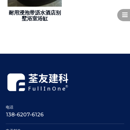
耐用浸泡带沥水酒店别
墅浴室浴缸
电话
138-6207-6126