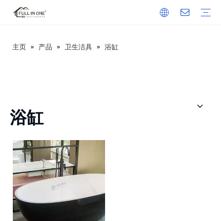
主页
»
产品
»
卫生洁具
»
浴缸
1、整体浴室
船用整体浴室
吊装整体浴室
MTU系列（经济款）
BU系列（校舍款）
旅逸系列（中端款）
居逸系列（高端款）
轩逸系列（瓷砖款）
和逸系列（浴缸款）
乐逸系列（东南亚风格）
UB系列（促销款）
安逸系列（医院&养老）
简逸系列
2、移动厕所
3、淋浴底盘和大板
SMC淋浴底盘
发泡水泥板淋浴底盘
SMC淋浴墙板
SPC淋浴墙板
美国大板套装
4、洁具
浴室柜
浴室门
浴缸
地漏
水龙头
卷纸架
坐便器
毛/浴巾架
洗面盆
5、厨柜
6、建材
在中国
在亚洲
在非洲
在欧洲
在大洋洲
在北美洲
在南美洲
在南极洲
技术信息
下载
常见问答
视频
新闻
公司简介
发展历程
资质证书
研发团队
企业文化
浴缸