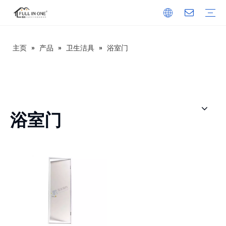
主页
»
产品
»
卫生洁具
»
浴室门
1、整体浴室
船用整体浴室
吊装整体浴室
MTU系列（经济款）
BU系列（校舍款）
旅逸系列（中端款）
居逸系列（高端款）
轩逸系列（瓷砖款）
和逸系列（浴缸款）
乐逸系列（东南亚风格）
UB系列（促销款）
安逸系列（医院&养老）
简逸系列
2、移动厕所
3、淋浴底盘和大板
SMC淋浴底盘
发泡水泥板淋浴底盘
SMC淋浴墙板
SPC淋浴墙板
美国大板套装
4、洁具
浴室柜
浴室门
浴缸
地漏
水龙头
卷纸架
坐便器
毛/浴巾架
洗面盆
5、厨柜
6、建材
在中国
在亚洲
在非洲
在欧洲
在大洋洲
在北美洲
在南美洲
在南极洲
技术信息
下载
常见问答
视频
新闻
公司简介
发展历程
资质证书
研发团队
企业文化
浴室门