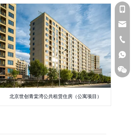
138-620
3068@c
0512-6
138620
北京世创青棠湾公共租赁住房（公寓项目）