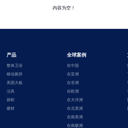
内容为空！
产品
全球案例
整体卫浴
在中国
移动厕所
在亚洲
美国大板
在非洲
洁具
在欧洲
厨柜
在大洋洲
建材
在北美洲
在南美洲
在南极洲