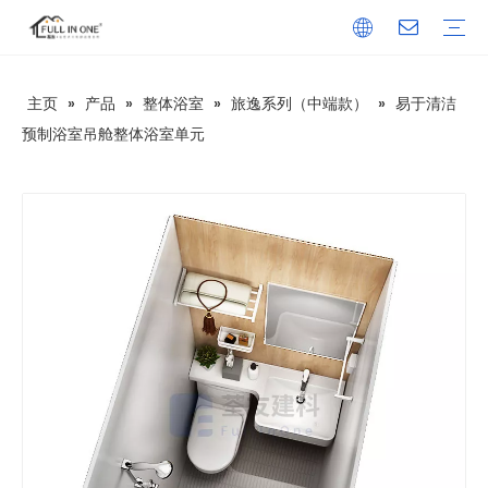
主页
»
产品
»
整体浴室
»
旅逸系列（中端款）
»
易于清洁
1、整体浴室
船用整体浴室
吊装整体浴室
MTU系列（经济款）
BU系列（校舍款）
旅逸系列（中端款）
居逸系列（高端款）
轩逸系列（瓷砖款）
和逸系列（浴缸款）
乐逸系列（东南亚风格）
UB系列（促销款）
安逸系列（医院&养老）
简逸系列
2、移动厕所
3、淋浴底盘和大板
SMC淋浴底盘
发泡水泥板淋浴底盘
SMC淋浴墙板
SPC淋浴墙板
美国大板套装
4、洁具
浴室柜
浴室门
浴缸
地漏
水龙头
卷纸架
坐便器
毛/浴巾架
洗面盆
5、厨柜
6、建材
在中国
在亚洲
在非洲
在欧洲
在大洋洲
在北美洲
在南美洲
在南极洲
技术信息
下载
常见问答
视频
新闻
公司简介
发展历程
资质证书
研发团队
企业文化
预制浴室吊舱整体浴室单元