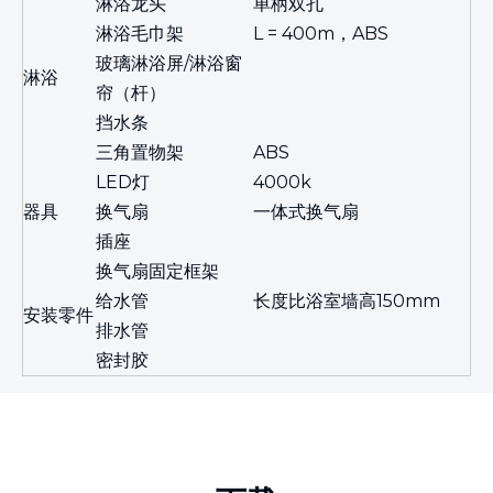
淋浴龙头
单柄双孔
淋浴毛巾架
L = 400m，ABS
玻璃淋浴屏/淋浴窗
淋浴
帘（杆）
挡水条
三角置物架
ABS
LED灯
4000k
器具
换气扇
一体式换气扇
插座
换气扇
固定框架
给水管
长度比浴室墙高150mm
安装零件
排水管
密封胶