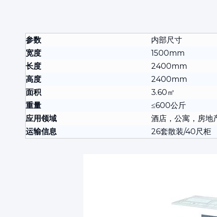
参数
内部尺寸
宽度
1500mm
长度
2400mm
高度
2400mm
面积
3.60㎡
重量
≤600公斤
应用领域
酒店，公寓，房地
运输信息
26套散装/40尺柜