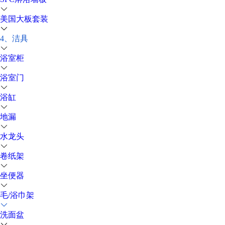
美国大板套装
4、洁具
浴室柜
浴室门
浴缸
地漏
水龙头
卷纸架
坐便器
毛/浴巾架
洗面盆